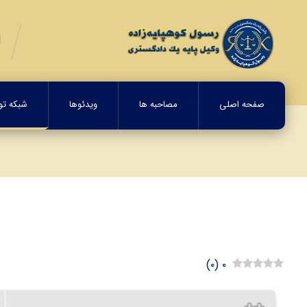
صفحه اصلی
مصاحبه ها
ویدئوها
شبکه تولی
)
۰
(
۰