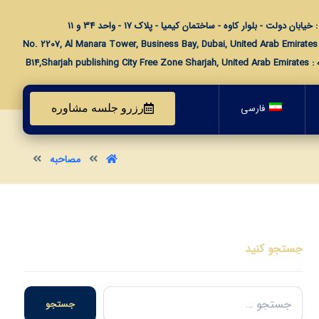
خیابان دولت - بلوار کاوه - ساختمان کیمیا - پلاک ۱۷ - واحد ۳۴ و ۱۱
No. 
B14,Sharjah publishing 
فارسی
رزرو جلسه مشاوره
مصاحبه
جستجو کنید
جستجو