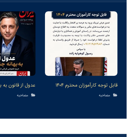
قابل توجه كارآموزان محترم ١٤٠٤
عدول از قانون به 
مصاحبه
مصاحبه