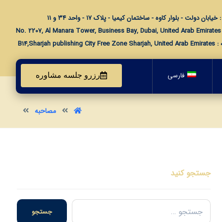
خیابان دولت - بلوار کاوه - ساختمان کیمیا - پلاک ۱۷ - واحد ۳۴ و ۱۱
No. 
B14,Sharjah publishing 
فارسی
رزرو جلسه مشاوره
مصاحبه
جستجو کنید
جستجو