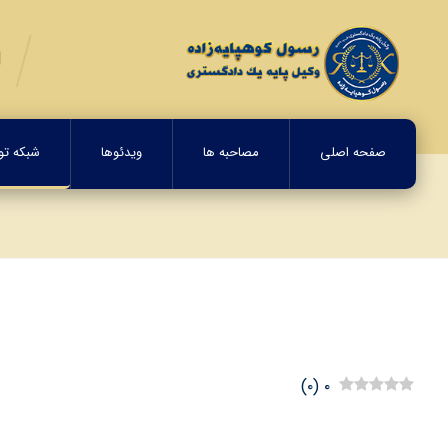
صفحه اصلی
مصاحبه ها
ویدئوها
شبکه تولی
)
۰
(
۰