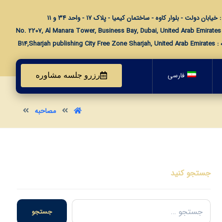
خیابان دولت - بلوار کاوه - ساختمان کیمیا - پلاک ۱۷ - واحد ۳۴ و ۱۱
No. 
B14,Sharjah publishing 
فارسی
رزرو جلسه مشاوره
مصاحبه
جستجو کنید
جستجو