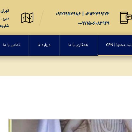
تهران : 
۰۲۱۲۲۷۹۹۱۷۲ | ۰۹۱۲۱۹۵۷۹۸۶
دبی : 2207, Al Manara Tower, Business Bay, Dubai, United Arab Emirates
۰۰۹۷۱۵۰۶۰۸۲۹۴۹
شارجه : City Free Zone Sharjah, United Arab Emirates
د محتوا | CPN
همکاری با ما
درباره ما
تماس با ما