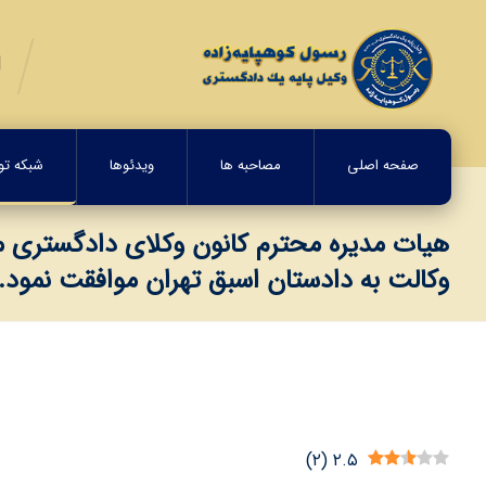
صفحه اصلی
مصاحبه ها
ویدئوها
شبکه تولی
هيات مديره محترم كانون وكلاي دادگستري مركز
وكالت به دادستان اسبق تهران موافقت نمود.
)
۲
(
۲.۵