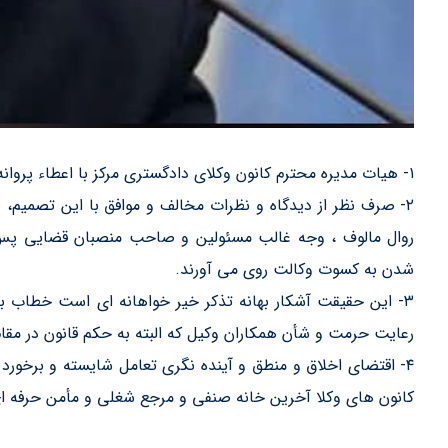
١- هيات مديره محترم كانون وكلاي دادگستري مركز با اعطاء پروانه وكالت به دادستان اسبق تهران موافقت نمود.
٢- صرف نظر از ديدگاه و نظرات مخالف و موافق با اين تصميم،
روال مالوف ، وجه غالب مسئولين و صاحب منصبان قضايي پس از
شدن به كسوت وكالت روي مي آورند.
٣- اين حقيقت آشكار بهانه تذكر خير خواهانه اي است خطا
رعايت حرمت و شأن همكاران وكيل كه البته به حكم قانون در مقام
٤- اقتضاي اخلاق و منطق و آينده نگري تعامل شايسته و برخورد
كانون هاي وكلا آخرين خانه صنفي و مرجع شغلي و مأمن حرفه اي 