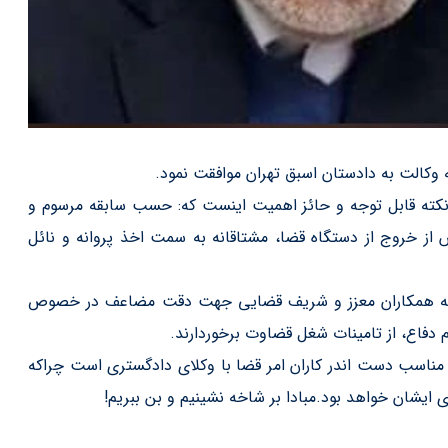
 نكته قابل توجه و حائز اهميت اينست كه: حسب سابقه مرسوم و
 خروج از دستگاه قضا، مشتاقانه به سمت اخذ پروانه و نائل
ب به همكاران معزز و شريف قضايي جهت دقت مضاعف در خصوص
 دفاع، از تامينات شغل قضاوت برخوردارند.
 مناسب دست اندر كاران امر قضا با وكلاي دادگستري است چراكه
ايشان خواهد بود.مبادا بر شاخه نشينيم و بن ببريم!